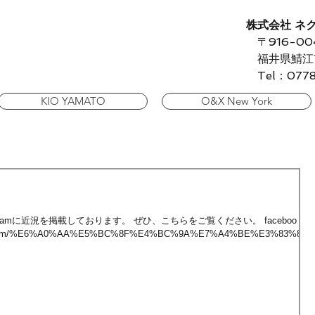
株式会社 ネ
〒916-00
福井県鯖江市
Tel：0778-
KIO YAMATO
O&X New York
、instagramに近況を掲載しております。 ぜひ、こちらをご覧ください。 facebooｋ
ook.com/%E6%A0%AA%E5%BC%8F%E4%BC%9A%E7%A4%BE%E3%83%8D