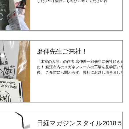
した(≧∇≦) 会社にも遊びに来てくださいね
磨伸先生ご来社！
「氷室の天地」の作者 磨伸映一郎先生に来社頂きまし
た！ 鯖江市内のメガネフレームの工場を見学頂いた
後、 ご多忙にも関わらず、弊社にお越し頂きました。
快くサインと写真撮影もして頂きました。 サインめっ
ちゃかわいい-----!!!
日経マガジンスタイル2018.5