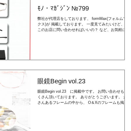
ﾓﾉ・ﾏｶﾞｼﾞﾝ №799
弊社が代理店をしております、 formMax(フォルムマッ
クス)が 掲載しております。 一度見てみたいけど、ど
このお店に問い合わせればいいの？ など、お気軽にお
電話などにて お問い合わせお待ちしております。
眼鏡Begin vol.23
眼鏡Begin vol.23 に掲載中です。 お問い合わせもた
くさん頂いております。 ありがとうございます。 たく
さんあるフレームの中から、 O＆Xのフレームも掲載
頂きました。 来年もKIO YAMATO、O&X、formMaxを
宜しくお願い致します。