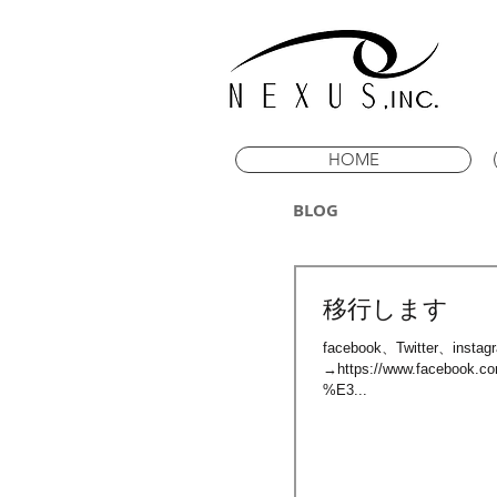
HOME
BLOG
移行します
facebook、Twitter
→https://www.faceb
%E3...