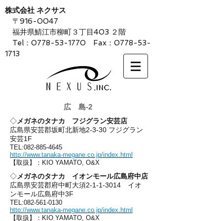
株式会社 ネクサス
〒916-0047
福井県鯖江市柳町３丁目403 ２階
Tel：0778-53-1770 Fax：0778-53-
1713
広 島-2
◇
メガネのタナカ フジグラン安芸店
広島県安芸郡坂町北新地2-3-30 フジグラン
安芸1F
TEL:
082-885-4645
http://www.tanaka-megane.co.jp/index.html
【取扱】：KIO YAMATO, O&X
◇
メガネのタナカ イオンモール広島府中店
広島県安芸郡府中町大須2-1-1-3014 イオ
ンモール広島府中3F
TEL:
082-561-0130
http://www.tanaka-megane.co.jp/index.html
【取扱】：KIO YAMATO, O&X