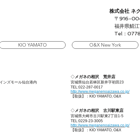
株式会社 ネ
〒916-00
福井県鯖江市
Tel：0778-
KIO YAMATO
O&X New York
◇
メガネの相沢 荒井店
カインズモール仙台港内
宮城県仙台若林区新井字初田23
TEL:022-287-0017
http://www.meganenoaizawa.co.jp/
【取扱】：KIO YAMATO, O&X
◇
メガネの相沢 古川駅東店
宮城県大崎市古川駅東2丁目1-5
TEL:0229-23-3005
http://www.meganenoaizawa.co.jp/
【取扱】：KIO YAMATO, O&X