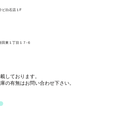
セラビ白石店１F
新田東１丁目１７-６
記載しております。
在庫の有無はお問い合わせ下さい。