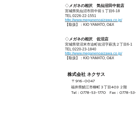
◇
メガネの相沢 気仙沼田中前店
宮城県気仙沼市田中前１丁目6-18
TEL:0226-22-1551
http://www.meganenoaizawa.co.jp/
【取扱】：KIO YAMATO, O&X
◇
メガネの相沢 佐沼店
宮城県登沼米市迫町佐沼字萩洗２丁目6-1
TEL:0220-23-1840
http://www.meganenoaizawa.co.jp/
【取扱】：KIO YAMATO, O&X
株式会社 ネクサス
〒916-0047
福井県鯖江市柳町３丁目403 ２階
Tel：0778-53-1770 Fax：0778-53-