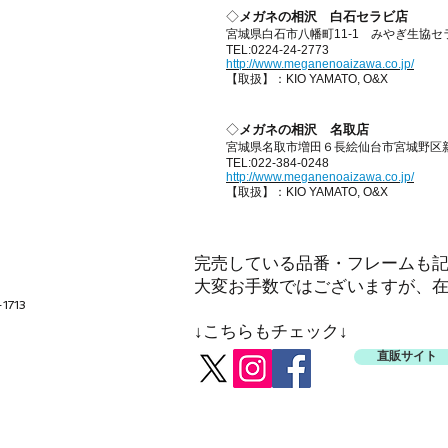
◇
メガネの相沢 白石セラビ店
宮城県白石市八幡町11-1 みやぎ生協
TEL:0224-24-2773
http://www.meganenoaizawa.co.jp/
【取扱】：KIO YAMATO, O&X
◇
メガネの相沢 名取店
宮城県名取市増田６長絵仙台市宮城野区
TEL:022-384-0248
http://www.meganenoaizawa.co.jp/
【取扱】：KIO YAMATO, O&X
完売している品番・フレームも
大変お手数ではございますが、
1713
↓
こちらもチェック↓
直販サイト