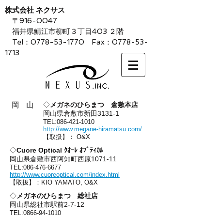
株式会社 ネクサス
〒916-0047
福井県鯖江市柳町３丁目403 ２階
Tel：0778-53-1770 Fax：0778-53-
1713
岡 山
◇
メガネのひらまつ 倉敷本店
岡山県倉敷市新田3131-1
TEL:
086-421-1010
http://www.megane-hiramatsu.com/
【取扱】： O&X
◇
Cuore Optical ｸｵｰﾚ ｵﾌﾟﾃｨｶﾙ
岡山県倉敷市西阿知町西原1071-11
TEL:
086-476-6677
http://www.cuoreoptical.com/index.html
【取扱】：KIO YAMATO, O&X
◇
メガネのひらまつ 総社店
岡山県総社市駅前2-7-12
TEL:
0866-94-1010