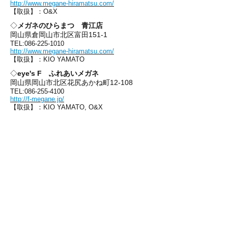
http://www.megane-hiramatsu.com/
【取扱】：O&X
◇
メガネのひらまつ 青江店
岡山県倉岡山市北区富田151-1
TEL:
086-225-1010
http://www.megane-hiramatsu.com/
【取扱】：KIO YAMATO
◇
eye's F ふれあいメガネ
岡山県岡山市北区花尻あかね町12-108
TEL:
086-255-4100
http://f-megane.jp/
【取扱】：KIO YAMATO, O&X
株式会社 ネクサス
〒916-0047
福井県鯖江市柳町３丁目403 ２階
Tel：0778-53-1770 Fax：0778-53-1713
完売している品番・フレームも記載しており
ます。
大変お手数ではございますが、
在庫の有無は
お問い合わせ下さい。
↓
こちらもチェック↓