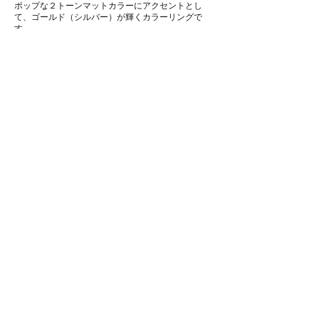
​ポップな２トーンマットカラーにアクセントとし
て、ゴールド（シルバー）が輝くカラーリングで
す。
KT-498J
Size: 48□21-140
B-size: 37.0mm
Material: F-Titanium
T-βTitanium
Sericine Pad
Lens Curve: 4C
ヘキサゴン型のクラシカル調のメタルフレームで
す。KT-495Jのワントーンカラーシリーズです。
ヒンジ部のコンパクトなJ-テンションと細いβチタ
ンテンプルがフレーム全体の弾力を生み、独特なホ