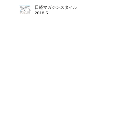
日経マガジンスタイル
2018.5
日経マガジンスタイルにて
ﾓﾉ・ﾏｶﾞｼﾞﾝ №799
眼鏡Begin vol.23